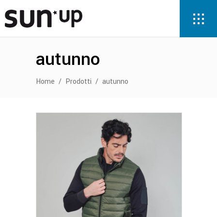
autunno
Home
/
Prodotti
/
autunno
Questo
prodotto
ha