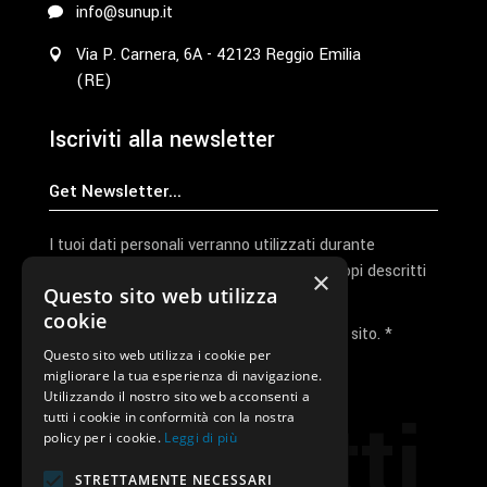
info@sunup.it
Via P. Carnera, 6A - 42123 Reggio Emilia
(RE)
Iscriviti alla newsletter
I tuoi dati personali verranno utilizzati durante
l'elaborazione della richiesta e per altri scopi descritti
×
Questo sito web utilizza
nella nostra
privacy policy
cookie
Ho letto e accetto la privacy policy del sito. *
Questo sito web utilizza i cookie per
migliorare la tua esperienza di navigazione.
Invia I Dati
Utilizzando il nostro sito web acconsenti a
Contatti
tutti i cookie in conformità con la nostra
policy per i cookie.
Leggi di più
STRETTAMENTE NECESSARI