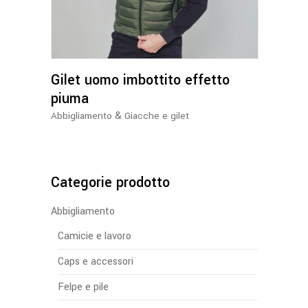
più
varianti.
Le
opzioni
Gilet uomo imbottito effetto
possono
essere
piuma
scelte
&
Abbigliamento
Giacche e gilet
nella
pagina
del
prodotto
Categorie prodotto
Abbigliamento
Camicie e lavoro
Caps e accessori
Felpe e pile