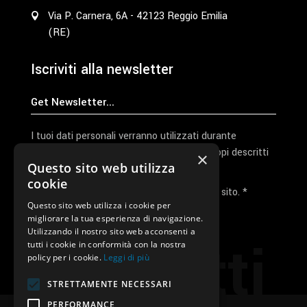
Via P. Carnera, 6A - 42123 Reggio Emilia
(RE)
Iscriviti alla newsletter
I tuoi dati personali verranno utilizzati durante
l'elaborazione della richiesta e per altri scopi descritti
×
Questo sito web utilizza
nella nostra
privacy policy
cookie
Ho letto e accetto la privacy policy del sito. *
Questo sito web utilizza i cookie per
migliorare la tua esperienza di navigazione.
Invia I Dati
Utilizzando il nostro sito web acconsenti a
Contatti
tutti i cookie in conformità con la nostra
policy per i cookie.
Leggi di più
STRETTAMENTE NECESSARI
PERFORMANCE