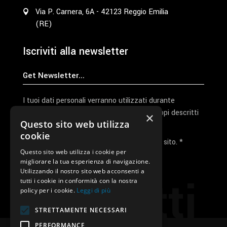
Via P. Carnera, 6A - 42123 Reggio Emilia
(RE)
Iscriviti alla newsletter
I tuoi dati personali verranno utilizzati durante
l'elaborazione della richiesta e per altri scopi descritti
×
Questo sito web utilizza
nella nostra
privacy policy
cookie
Ho letto e accetto la privacy policy del sito. *
Questo sito web utilizza i cookie per
migliorare la tua esperienza di navigazione.
Invia I Dati
Utilizzando il nostro sito web acconsenti a
Contatti
tutti i cookie in conformità con la nostra
policy per i cookie.
Leggi di più
STRETTAMENTE NECESSARI
PERFORMANCE