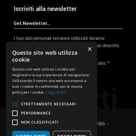
Iscriviti alla newsletter
I tuoi dati personali verranno utilizzati durante
l'elaborazione della richiesta e per altri scopi descritti
×
Questo sito web utilizza
nella nostra
privacy policy
cookie
Ho letto e accetto la privacy policy del sito. *
Questo sito web utilizza i cookie per
migliorare la tua esperienza di navigazione.
Invia I Dati
Utilizzando il nostro sito web acconsenti a
Contatti
tutti i cookie in conformità con la nostra
policy per i cookie.
Leggi di più
STRETTAMENTE NECESSARI
PERFORMANCE
NON CLASSIFICATI
SUNUP S.r.l. – P.Iva e C.F.: 03496530365 –
Privacy policy
–
Cookies policy