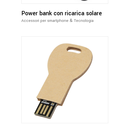
opzioni
possono
Power bank con ricarica solare
essere
&
Accessori per smartphone
Tecnologia
scelte
nella
pagina
del
prodotto