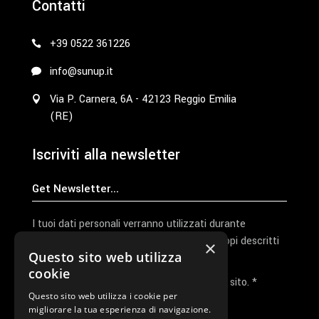
Contatti
+39 0522 361226
info@sunup.it
Via P. Carnera, 6A - 42123 Reggio Emilia
(RE)
Iscriviti alla newsletter
I tuoi dati personali verranno utilizzati durante
l'elaborazione della richiesta e per altri scopi descritti
×
Questo sito web utilizza
nella nostra
privacy policy
cookie
Ho letto e accetto la privacy policy del sito. *
Questo sito web utilizza i cookie per
migliorare la tua esperienza di navigazione.
Invia I Dati