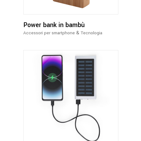
Power bank in bambù
&
Accessori per smartphone
Tecnologia
Questo
prodotto
ha
più
varianti.
Le