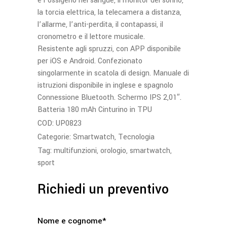
e l’ossigeno nel sangue, il monitor del sonno,
la torcia elettrica, la telecamera a distanza,
l’allarme, l’anti-perdita, il contapassi, il
cronometro e il lettore musicale.
Resistente agli spruzzi, con APP disponibile
per iOS e Android. Confezionato
singolarmente in scatola di design. Manuale di
istruzioni disponibile in inglese e spagnolo
Connessione Bluetooth. Schermo IPS 2,01″.
Batteria 180 mAh Cinturino in TPU
COD:
UP0823
Categorie:
Smartwatch
,
Tecnologia
Tag:
multifunzioni
,
orologio
,
smartwatch
,
sport
Richiedi un preventivo