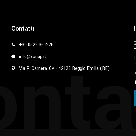
Contatti
I
+39 0522 361226
nta
info@sunup.it
I
l
Via P. Carnera, 6A - 42123 Reggio Emilia (RE)
n