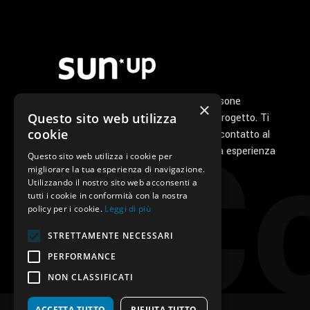
prodotto
Noi di Sunup siamo un gruppo di persone
×
Co
Questo sito web utilizza
appassionate che ha a cuore il tuo progetto. Ti
cookie
seguiamo personalmente dal primo contatto al
servizio di post vendita perché la tua esperienza
Questo sito web utilizza i cookie per
con noi sia unica e speciale.
migliorare la tua esperienza di navigazione.
Utilizzando il nostro sito web acconsenti a
tutti i cookie in conformità con la nostra
policy per i cookie.
Leggi di più
STRETTAMENTE NECESSARI
PERFORMANCE
NON CLASSIFICATI
ACCETTA TUTTO
RIFIUTA TUTTO