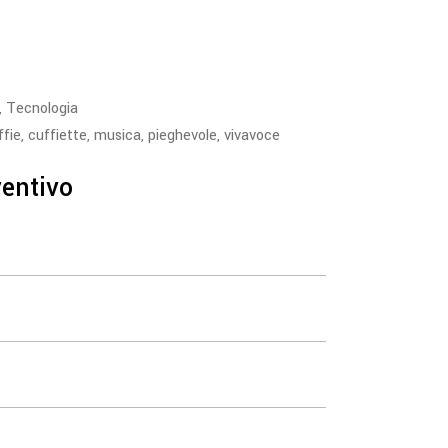
,
Tecnologia
ffie
,
cuffiette
,
musica
,
pieghevole
,
vivavoce
ventivo