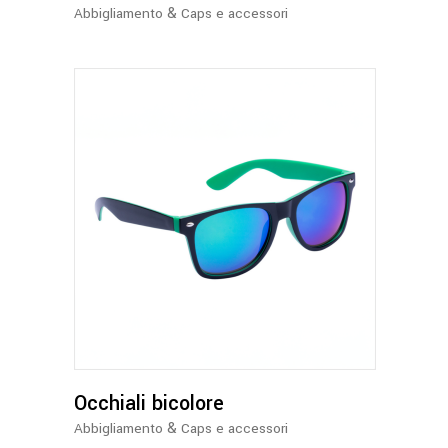
&
Abbigliamento
Caps e accessori
Questo
prodotto
ha
più
varianti.
Le
opzioni
possono
Occhiali bicolore
essere
&
Abbigliamento
Caps e accessori
scelte