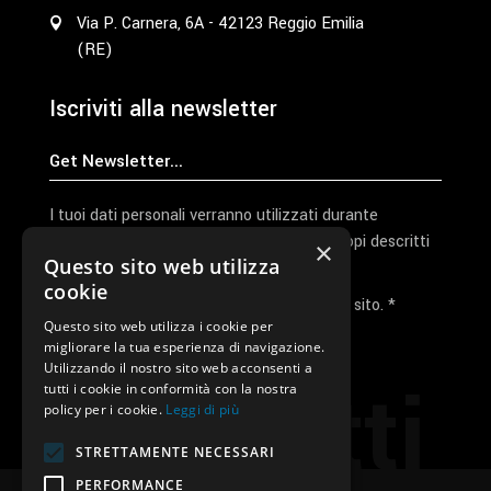
Via P. Carnera, 6A - 42123 Reggio Emilia
(RE)
Iscriviti alla newsletter
I tuoi dati personali verranno utilizzati durante
l'elaborazione della richiesta e per altri scopi descritti
×
Questo sito web utilizza
nella nostra
privacy policy
cookie
Ho letto e accetto la privacy policy del sito. *
Questo sito web utilizza i cookie per
migliorare la tua esperienza di navigazione.
Invia I Dati
Utilizzando il nostro sito web acconsenti a
Contatti
tutti i cookie in conformità con la nostra
policy per i cookie.
Leggi di più
STRETTAMENTE NECESSARI
PERFORMANCE