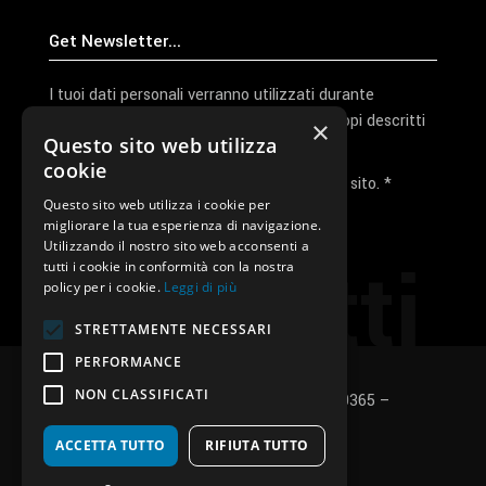
I tuoi dati personali verranno utilizzati durante
l'elaborazione della richiesta e per altri scopi descritti
×
Questo sito web utilizza
nella nostra
privacy policy
cookie
Ho letto e accetto la privacy policy del sito. *
Questo sito web utilizza i cookie per
migliorare la tua esperienza di navigazione.
Invia I Dati
Utilizzando il nostro sito web acconsenti a
Contatti
tutti i cookie in conformità con la nostra
policy per i cookie.
Leggi di più
STRETTAMENTE NECESSARI
PERFORMANCE
NON CLASSIFICATI
SUNUP S.r.l. – P.Iva e C.F.: 03496530365 –
Privacy policy
–
Cookies policy
ACCETTA TUTTO
RIFIUTA TUTTO
fb
in
ig