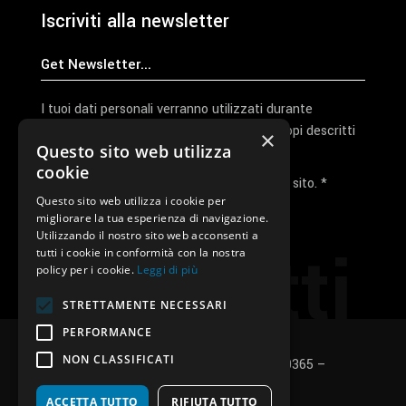
Iscriviti alla newsletter
I tuoi dati personali verranno utilizzati durante
l'elaborazione della richiesta e per altri scopi descritti
×
Questo sito web utilizza
nella nostra
privacy policy
cookie
Ho letto e accetto la privacy policy del sito. *
Questo sito web utilizza i cookie per
migliorare la tua esperienza di navigazione.
Invia I Dati
Utilizzando il nostro sito web acconsenti a
Contatti
tutti i cookie in conformità con la nostra
policy per i cookie.
Leggi di più
STRETTAMENTE NECESSARI
PERFORMANCE
NON CLASSIFICATI
SUNUP S.r.l. – P.Iva e C.F.: 03496530365 –
Privacy policy
–
Cookies policy
ACCETTA TUTTO
RIFIUTA TUTTO