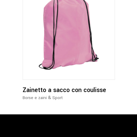
Questo
prodotto
ha
più
varianti.
Le
opzioni
possono
Zainetto a sacco con coulisse
essere
&
Borse e zaini
Sport
scelte
nella
pagina
del
prodotto