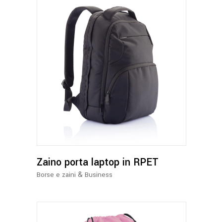
pagina
del
prodotto
Zaino porta laptop in RPET
&
Borse e zaini
Business