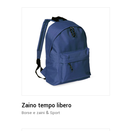
Questo
prodotto
ha
più
varianti.
Le
opzioni
possono
Zaino tempo libero
essere
&
Borse e zaini
Sport
scelte
nella