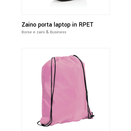
Zaino porta laptop in RPET
&
Borse e zaini
Business
Questo
prodotto
ha
più
varianti.
Le