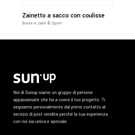
opzioni
possono
Zainetto a sacco con coulisse
essere
&
Borse e zaini
Sport
scelte
nella
pagina
del
prodotto
Noi di Sunup siamo un gruppo di persone
appassionate che ha a cuore il tuo progetto. Ti
seguiamo personalmente dal primo contatto al
servizio di post vendita perché la tua esperienza
con noi sia unica e speciale.