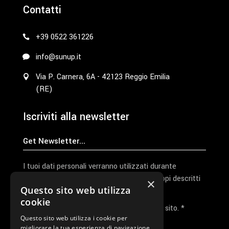
Contatti
+39 0522 361226
info@sunup.it
Via P. Carnera, 6A - 42123 Reggio Emilia
(RE)
Iscriviti alla newsletter
I tuoi dati personali verranno utilizzati durante
l'elaborazione della richiesta e per altri scopi descritti
×
Questo sito web utilizza
nella nostra
privacy policy
cookie
Ho letto e accetto la privacy policy del sito. *
Questo sito web utilizza i cookie per
migliorare la tua esperienza di navigazione.