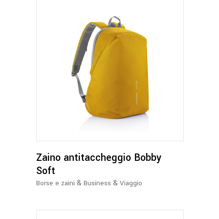
del
prodotto
Questo
prodotto
ha
più
varianti.
Le
opzioni
possono
Zaino antitaccheggio Bobby
essere
Soft
scelte
&
&
Borse e zaini
Business
Viaggio
nella
pagina
del