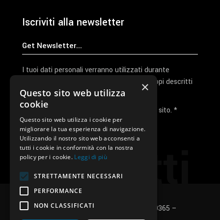
Iscriviti alla newsletter
I tuoi dati personali verranno utilizzati durante
l'elaborazione della richiesta e per altri scopi descritti
×
Questo sito web utilizza
nella nostra
privacy policy
cookie
Ho letto e accetto la privacy policy del sito. *
Questo sito web utilizza i cookie per
migliorare la tua esperienza di navigazione.
Invia I Dati
Utilizzando il nostro sito web acconsenti a
Contatti
tutti i cookie in conformità con la nostra
policy per i cookie.
Leggi di più
STRETTAMENTE NECESSARI
PERFORMANCE
NON CLASSIFICATI
SUNUP S.r.l. – P.Iva e C.F.: 03496530365 –