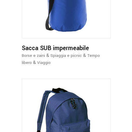
prodotto
ha
più
varianti.
Le
opzioni
possono
Sacca SUB impermeabile
essere
&
&
Borse e zaini
Spiaggia e picnic
Tempo
scelte
&
libero
Viaggio
nella
pagina
del
prodotto
Questo