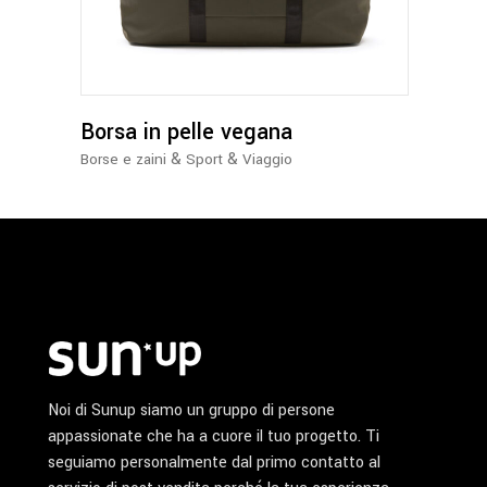
più
varianti.
Le
opzioni
possono
Borsa in pelle vegana
essere
&
&
Borse e zaini
Sport
Viaggio
scelte
nella
pagina
del
prodotto
Noi di Sunup siamo un gruppo di persone
appassionate che ha a cuore il tuo progetto. Ti
seguiamo personalmente dal primo contatto al