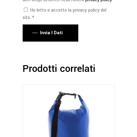
Ho letto e accetto la privacy policy del
sito. *
Invia I Dati
Prodotti correlati
Questo