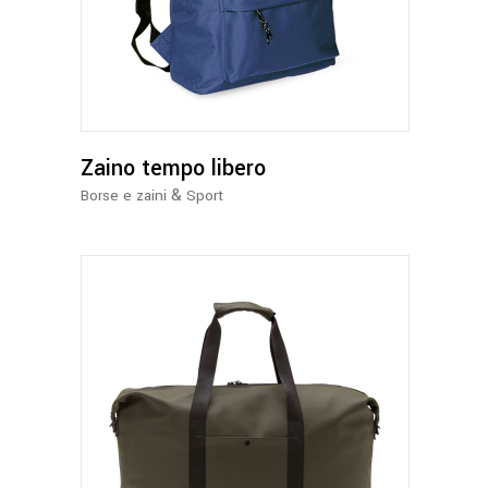
prodotto
ha
più
varianti.
Le
opzioni
possono
Zaino tempo libero
essere
&
Borse e zaini
Sport
scelte
nella
pagina
del
prodotto
Questo
prodotto
ha