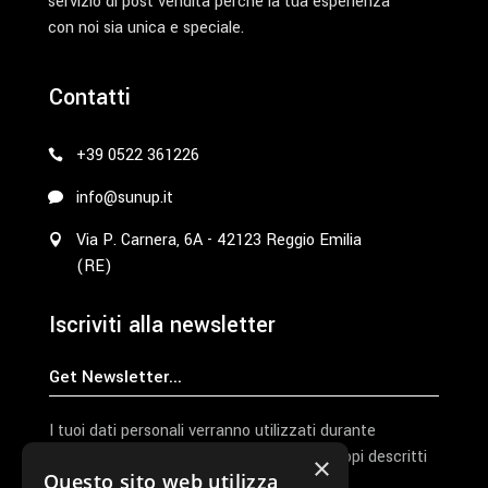
servizio di post vendita perché la tua esperienza
con noi sia unica e speciale.
Contatti
+39 0522 361226
info@sunup.it
Via P. Carnera, 6A - 42123 Reggio Emilia
(RE)
Iscriviti alla newsletter
I tuoi dati personali verranno utilizzati durante
l'elaborazione della richiesta e per altri scopi descritti
×
Questo sito web utilizza
nella nostra
privacy policy