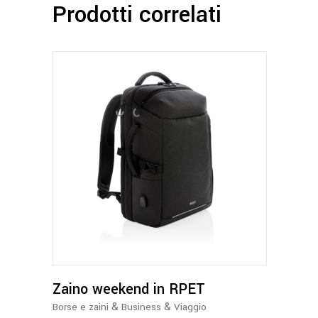
Prodotti correlati
Zaino weekend in RPET
&
&
Borse e zaini
Business
Viaggio