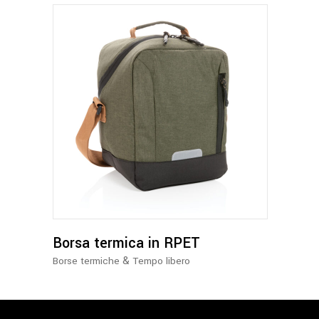
pagina
del
prodotto
Questo
prodotto
ha
più
varianti.
Le
opzioni
possono
Borsa termica in RPET
essere
&
Borse termiche
Tempo libero
scelte
nella
pagina