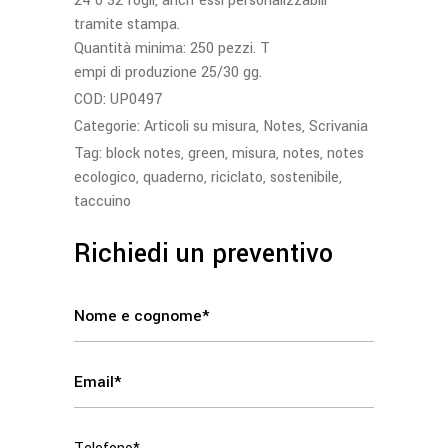
24 o 32 fogli, anch’essi personalizzabili
tramite stampa.
Quantità minima: 250 pezzi. T
empi di produzione 25/30 gg.
COD:
UP0497
Categorie:
Articoli su misura
,
Notes
,
Scrivania
Tag:
block notes
,
green
,
misura
,
notes
,
notes
ecologico
,
quaderno
,
riciclato
,
sostenibile
,
taccuino
Richiedi un preventivo