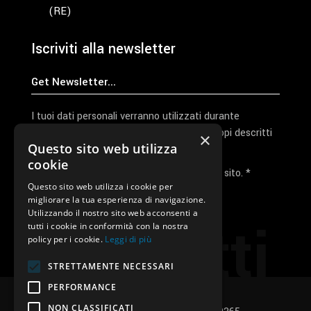
(RE)
Iscriviti alla newsletter
I tuoi dati personali verranno utilizzati durante
l'elaborazione della richiesta e per altri scopi descritti
×
Questo sito web utilizza
nella nostra
privacy policy
cookie
Ho letto e accetto la privacy policy del sito. *
Questo sito web utilizza i cookie per
migliorare la tua esperienza di navigazione.
Invia I Dati
Utilizzando il nostro sito web acconsenti a
Contatti
tutti i cookie in conformità con la nostra
policy per i cookie.
Leggi di più
STRETTAMENTE NECESSARI
PERFORMANCE
NON CLASSIFICATI