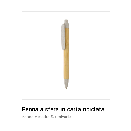
Questo
prodotto
ha
più
varianti.
Le
opzioni
possono
Penna a sfera in carta riciclata
essere
&
Penne e matite
Scrivania
scelte
nella