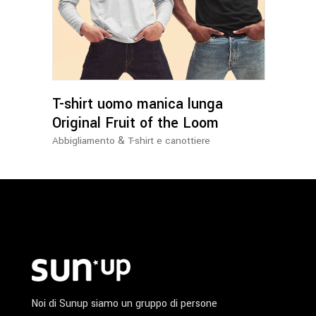
ha
più
varianti.
Le
opzioni
possono
T-shirt uomo manica lunga
essere
Original Fruit of the Loom
scelte
&
Abbigliamento
T-shirt e canottiere
nella
pagina
del
prodotto
Noi di Sunup siamo un gruppo di persone