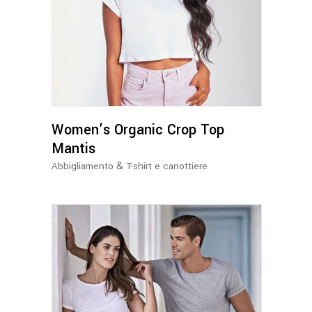
Questo
prodotto
ha
più
varianti.
Le
opzioni
possono
Women’s Organic Crop Top
essere
Mantis
scelte
&
Abbigliamento
T-shirt e canottiere
nella
pagina
del
prodotto