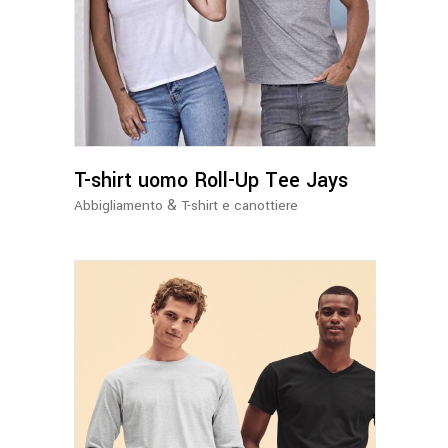
Questo
prodotto
ha
più
varianti.
Le
opzioni
possono
T-shirt uomo Roll-Up Tee Jays
essere
&
Abbigliamento
T-shirt e canottiere
scelte
nella
pagina
del
prodotto
Questo
prodotto