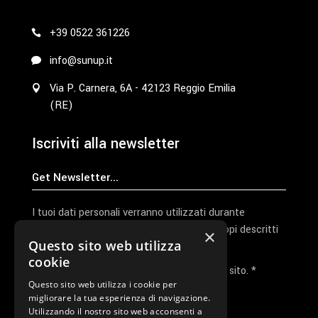
+39 0522 361226
info@sunup.it
Via P. Carnera, 6A - 42123 Reggio Emilia
(RE)
Iscriviti alla newsletter
I tuoi dati personali verranno utilizzati durante
l'elaborazione della richiesta e per altri scopi descritti
×
Questo sito web utilizza
nella nostra
privacy policy
cookie
Ho letto e accetto la privacy policy del sito. *
Questo sito web utilizza i cookie per
migliorare la tua esperienza di navigazione.
Invia I Dati
Utilizzando il nostro sito web acconsenti a