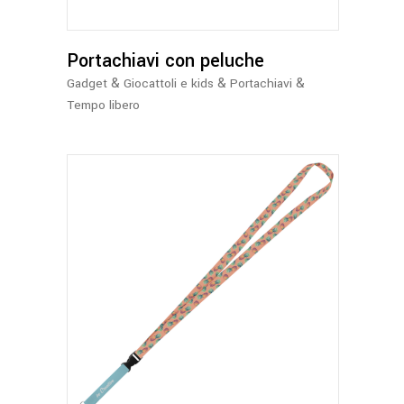
Le
opzioni
possono
Portachiavi con peluche
essere
&
&
&
Gadget
Giocattoli e kids
Portachiavi
scelte
Tempo libero
nella
pagina
del
prodotto