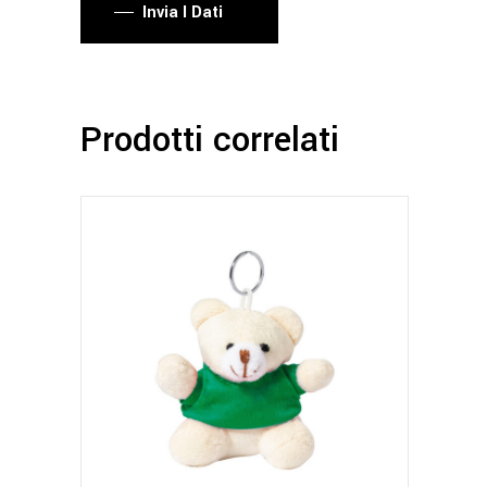
Invia I Dati
Prodotti correlati
Questo
prodotto
ha
più
varianti.