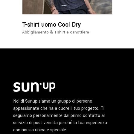
varianti.
Le
opzioni
possono
T-shirt uomo Cool Dry
essere
&
Abbigliamento
T-shirt e canottiere
scelte
nella
pagina
del
prodotto
Noi di Sunup siamo un gruppo di persone
appassionate che ha a cuore il tuo progetto. Ti
seguiamo personalmente dal primo contatto al
servizio di post vendita perché la tua esperienza
con noi sia unica e speciale.