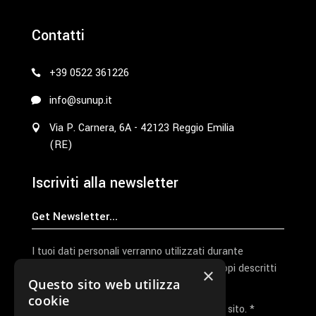
Contatti
+39 0522 361226
info@sunup.it
Via P. Carnera, 6A - 42123 Reggio Emilia
(RE)
Iscriviti alla newsletter
I tuoi dati personali verranno utilizzati durante
l'elaborazione della richiesta e per altri scopi descritti
×
Questo sito web utilizza
nella nostra
privacy policy
cookie
Ho letto e accetto la privacy policy del sito. *