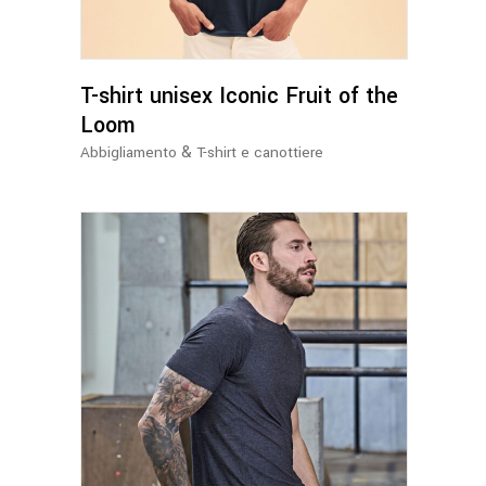
varianti.
Le
opzioni
possono
T-shirt unisex Iconic Fruit of the
essere
Loom
scelte
&
Abbigliamento
T-shirt e canottiere
nella
pagina
del
prodotto
Questo
prodotto
ha
più