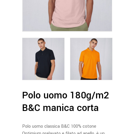
Polo uomo 180g/m2
B&C manica corta
Polo uomo classica B&C 100% cotone
Optimium prelavato e filato ad anello, è un