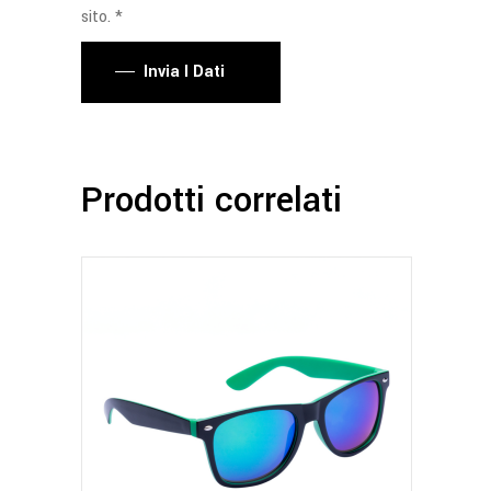
sito. *
Invia I Dati
Prodotti correlati
Questo
prodotto
ha