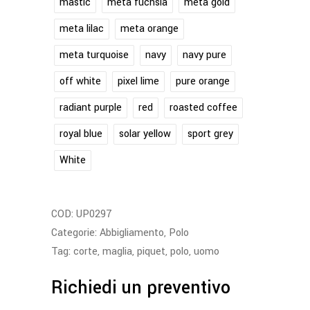
mastic
meta fuchsia
meta gold
meta lilac
meta orange
meta turquoise
navy
navy pure
off white
pixel lime
pure orange
radiant purple
red
roasted coffee
royal blue
solar yellow
sport grey
White
COD:
UP0297
Categorie:
Abbigliamento
,
Polo
Tag:
corte
,
maglia
,
piquet
,
polo
,
uomo
Richiedi un preventivo