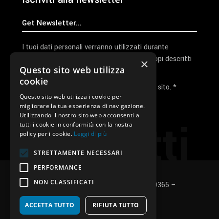
I tuoi dati personali verranno utilizzati durante
l'elaborazione della richiesta e per altri scopi descritti
×
Questo sito web utilizza
nella nostra
privacy policy
cookie
Ho letto e accetto la privacy policy del sito. *
Questo sito web utilizza i cookie per
migliorare la tua esperienza di navigazione.
Invia I Dati
Utilizzando il nostro sito web acconsenti a
Contatti
tutti i cookie in conformità con la nostra
policy per i cookie.
Leggi di più
STRETTAMENTE NECESSARI
PERFORMANCE
NON CLASSIFICATI
SUNUP S.r.l. – P.Iva e C.F.: 03496530365 –
Privacy policy
–
Cookies policy
ACCETTA TUTTO
RIFIUTA TUTTO