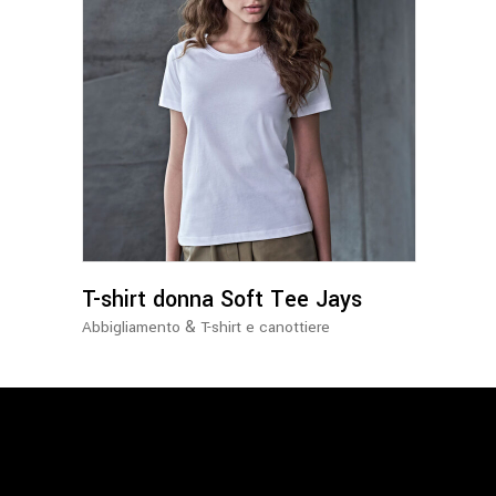
Questo
prodotto
ha
più
varianti.
Le
opzioni
possono
T-shirt donna Soft Tee Jays
essere
&
Abbigliamento
T-shirt e canottiere
scelte
nella
pagina
del
prodotto