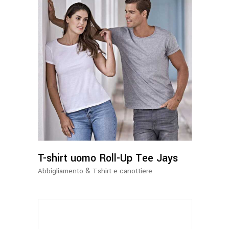
Questo
prodotto
ha
più
varianti.
Le
opzioni
possono
T-shirt uomo Roll-Up Tee Jays
essere
&
Abbigliamento
T-shirt e canottiere
scelte
nella
pagina
del
prodotto