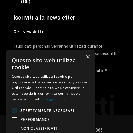
(RE)
Iscriviti alla newsletter
I tuoi dati personali verranno utilizzati durante
l'elaborazione della richiesta e per altri scopi descritti
×
Questo sito web utilizza
nella nostra
privacy policy
cookie
Ho letto e accetto la privacy policy del sito. *
Questo sito web utilizza i cookie per
migliorare la tua esperienza di navigazione.
Invia I Dati
Utilizzando il nostro sito web acconsenti a
Contatti
tutti i cookie in conformità con la nostra
policy per i cookie.
Leggi di più
STRETTAMENTE NECESSARI
PERFORMANCE
NON CLASSIFICATI
SUNUP S.r.l. – P.Iva e C.F.: 03496530365 –