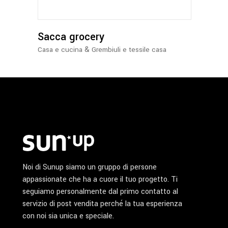
Le
opzioni
possono
Sacca grocery
essere
&
Casa e cucina
Grembiuli e tessile casa
scelte
nella
pagina
del
prodotto
Noi di Sunup siamo un gruppo di persone
appassionate che ha a cuore il tuo progetto. Ti
seguiamo personalmente dal primo contatto al
servizio di post vendita perché la tua esperienza
con noi sia unica e speciale.