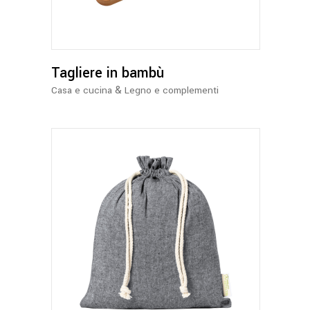
Tagliere in bambù
&
Casa e cucina
Legno e complementi
Questo
prodotto
ha
più
varianti.