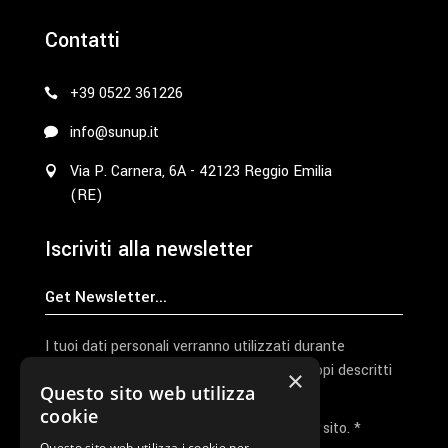
Contatti
+39 0522 361226
info@sunup.it
Via P. Carnera, 6A - 42123 Reggio Emilia
(RE)
Iscriviti alla newsletter
I tuoi dati personali verranno utilizzati durante
l'elaborazione della richiesta e per altri scopi descritti
×
Questo sito web utilizza
nella nostra
privacy policy
cookie
Ho letto e accetto la privacy policy del sito. *
Questo sito web utilizza i cookie per