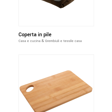
ha
più
varianti.
Le
opzioni
possono
Coperta in pile
essere
&
Casa e cucina
Grembiuli e tessile casa
scelte
nella
pagina
del
prodotto