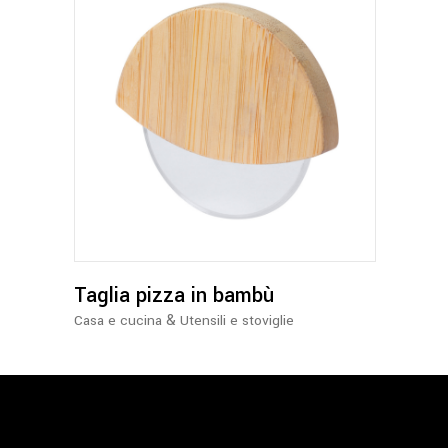
Taglia pizza in bambù
&
Casa e cucina
Utensili e stoviglie