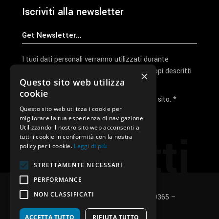
Iscriviti alla newsletter
I tuoi dati personali verranno utilizzati durante
l'elaborazione della richiesta e per altri scopi descritti
×
Questo sito web utilizza
nella nostra
privacy policy
cookie
Ho letto e accetto la privacy policy del sito. *
Questo sito web utilizza i cookie per
migliorare la tua esperienza di navigazione.
Invia I Dati
Utilizzando il nostro sito web acconsenti a
Contatti
tutti i cookie in conformità con la nostra
policy per i cookie.
Leggi di più
STRETTAMENTE NECESSARI
PERFORMANCE
NON CLASSIFICATI
SUNUP S.r.l. – P.Iva e C.F.: 03496530365 –
Privacy policy
–
Cookies policy
ACCETTA TUTTO
RIFIUTA TUTTO