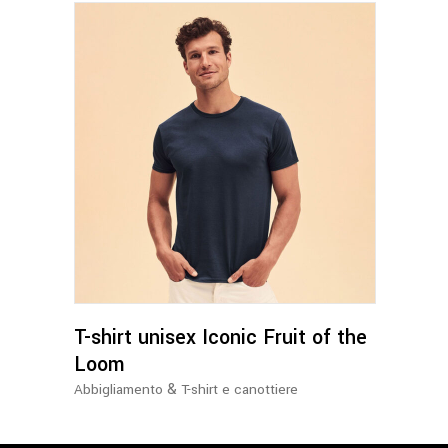
pagina
del
prodotto
Questo
prodotto
ha
più
varianti.
Le
opzioni
possono
T-shirt unisex Iconic Fruit of the
essere
Loom
scelte
&
Abbigliamento
T-shirt e canottiere
nella
pagina