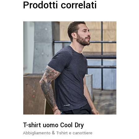
Prodotti correlati
Questo
prodotto
ha
più
varianti.
Le
opzioni
possono
T-shirt uomo Cool Dry
essere
&
Abbigliamento
T-shirt e canottiere
scelte