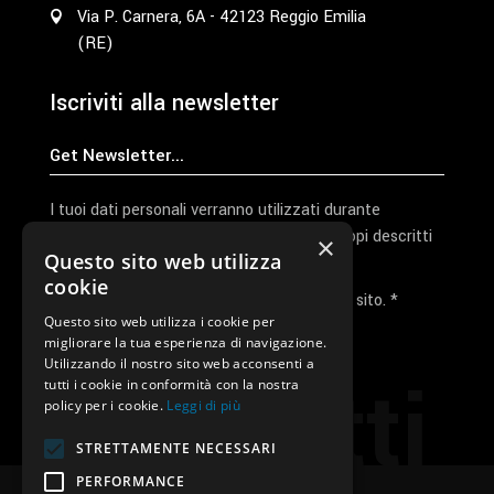
Via P. Carnera, 6A - 42123 Reggio Emilia
(RE)
Iscriviti alla newsletter
I tuoi dati personali verranno utilizzati durante
l'elaborazione della richiesta e per altri scopi descritti
×
Questo sito web utilizza
nella nostra
privacy policy
cookie
Ho letto e accetto la privacy policy del sito. *
Questo sito web utilizza i cookie per
migliorare la tua esperienza di navigazione.
Invia I Dati
Utilizzando il nostro sito web acconsenti a
Contatti
tutti i cookie in conformità con la nostra
policy per i cookie.
Leggi di più
STRETTAMENTE NECESSARI
PERFORMANCE