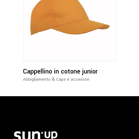
Questo
prodotto
ha
più
varianti.
Le
opzioni
possono
Cappellino in cotone junior
essere
&
Abbigliamento
Caps e accessori
scelte
nella
pagina
del
prodotto