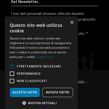
I tuoi dati personali verranno utilizzati durante
l'elaborazione della richiesta e per altri scopi descritti
×
Questo sito web utilizza
nella nostra
privacy policy
cookie
Ho letto e accetto la privacy policy del sito. *
Questo sito web utilizza i cookie per
migliorare la tua esperienza di navigazione.
Invia I Dati
Utilizzando il nostro sito web acconsenti a
Contatti
tutti i cookie in conformità con la nostra
policy per i cookie.
Leggi di più
STRETTAMENTE NECESSARI
PERFORMANCE
NON CLASSIFICATI
SUNUP S.r.l. – P.Iva e C.F.: 03496530365 –
Privacy policy
–
Cookies policy
ACCETTA TUTTO
RIFIUTA TUTTO
fb
in
ig
MOSTRA DETTAGLI