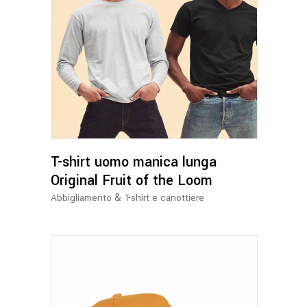
Questo
prodotto
ha
più
varianti.
Le
opzioni
possono
T-shirt uomo manica lunga
essere
Original Fruit of the Loom
scelte
&
Abbigliamento
T-shirt e canottiere
nella
pagina
del
prodotto