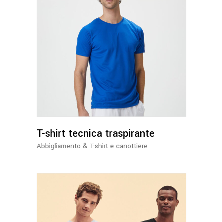
Questo
prodotto
ha
più
varianti.
Le
opzioni
possono
T-shirt tecnica traspirante
essere
&
Abbigliamento
T-shirt e canottiere
scelte
nella
pagina
del
prodotto