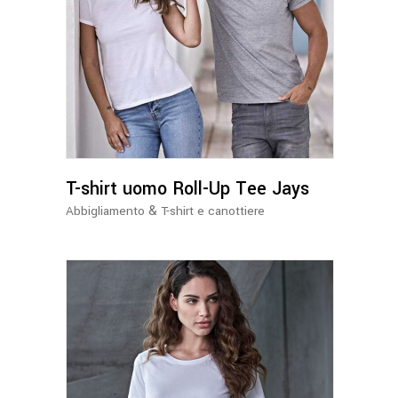
Questo
prodotto
ha
più
varianti.
Le
opzioni
possono
T-shirt uomo Roll-Up Tee Jays
essere
&
Abbigliamento
T-shirt e canottiere
scelte
nella
pagina
del
prodotto