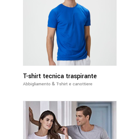
Questo
prodotto
ha
più
varianti.
Le
opzioni
possono
T-shirt tecnica traspirante
essere
&
Abbigliamento
T-shirt e canottiere
scelte
nella
pagina
del
prodotto