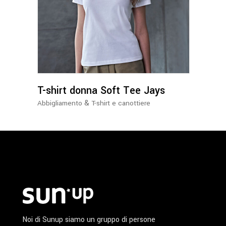
Questo
prodotto
ha
più
varianti.
Le
opzioni
possono
T-shirt donna Soft Tee Jays
essere
&
Abbigliamento
T-shirt e canottiere
scelte
nella
pagina
del
prodotto
Noi di Sunup siamo un gruppo di persone