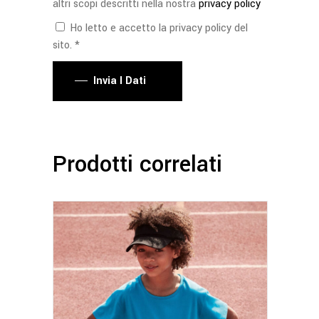
altri scopi descritti nella nostra
privacy policy
Ho letto e accetto la privacy policy del
sito. *
Invia I Dati
Prodotti correlati
Questo