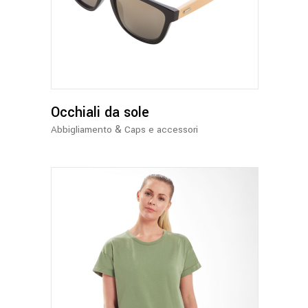
Occhiali da sole
&
Abbigliamento
Caps e accessori
Questo
prodotto