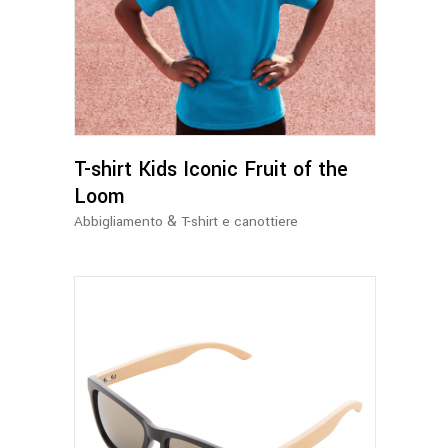
prodotto
ha
più
varianti.
Le
opzioni
possono
T-shirt Kids Iconic Fruit of the
essere
Loom
scelte
&
Abbigliamento
T-shirt e canottiere
nella
pagina
del
prodotto