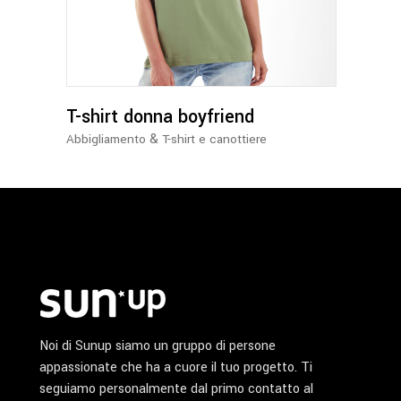
ha
più
varianti.
Le
opzioni
possono
T-shirt donna boyfriend
essere
&
Abbigliamento
T-shirt e canottiere
scelte
nella
pagina
del
prodotto
Noi di Sunup siamo un gruppo di persone
appassionate che ha a cuore il tuo progetto. Ti
seguiamo personalmente dal primo contatto al