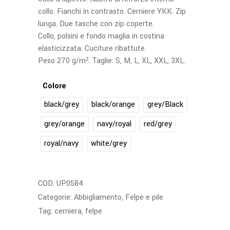
collo. Fianchi in contrasto. Cerniere YKK. Zip
lunga. Due tasche con zip coperte.
Collo, polsini e fondo maglia in costina
elasticizzata. Cuciture ribattute.
Peso 270 g/m². Taglie: S, M, L, XL, XXL, 3XL.
Colore
black/grey
black/orange
grey/Black
grey/orange
navy/royal
red/grey
royal/navy
white/grey
COD:
UP0584
Categorie:
Abbigliamento
,
Felpe e pile
Tag:
cerniera
,
felpe