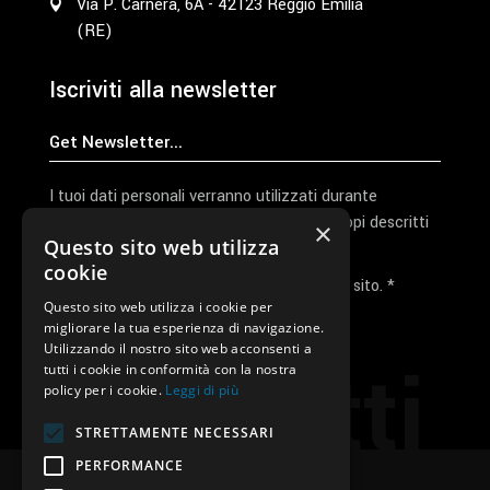
Via P. Carnera, 6A - 42123 Reggio Emilia
(RE)
Iscriviti alla newsletter
I tuoi dati personali verranno utilizzati durante
l'elaborazione della richiesta e per altri scopi descritti
×
Questo sito web utilizza
nella nostra
privacy policy
cookie
Ho letto e accetto la privacy policy del sito. *
Questo sito web utilizza i cookie per
migliorare la tua esperienza di navigazione.
Invia I Dati
Utilizzando il nostro sito web acconsenti a
Contatti
tutti i cookie in conformità con la nostra
policy per i cookie.
Leggi di più
STRETTAMENTE NECESSARI
PERFORMANCE