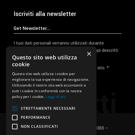
Iscriviti alla newsletter
I tuoi dati personali verranno utilizzati durante
l'elaborazione della richiesta e per altri scopi descritti
×
Questo sito web utilizza
nella nostra
privacy policy
cookie
Ho letto e accetto la privacy policy del sito. *
Questo sito web utilizza i cookie per
migliorare la tua esperienza di navigazione.
Invia I Dati
Utilizzando il nostro sito web acconsenti a
Contatti
tutti i cookie in conformità con la nostra
policy per i cookie.
Leggi di più
STRETTAMENTE NECESSARI
PERFORMANCE
NON CLASSIFICATI
SUNUP S.r.l. – P.Iva e C.F.: 03496530365 –