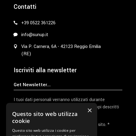
Contatti
+39 0522 361226
info@sunup.it
Via P. Carnera, 6A - 42123 Reggio Emilia
(RE)
Iscriviti alla newsletter
I tuoi dati personali verranno utilizzati durante
l'elaborazione della richiesta e per altri scopi descritti
×
Questo sito web utilizza
nella nostra
privacy policy
cookie
Ho letto e accetto la privacy policy del sito. *
Questo sito web utilizza i cookie per