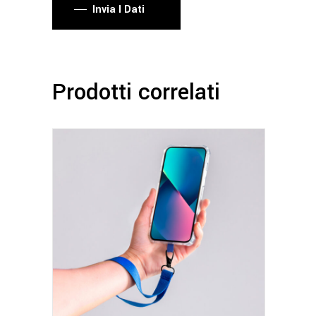
Invia I Dati
Prodotti correlati
Questo
prodotto
ha
più
varianti.