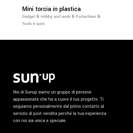
opzioni
possono
Mini torcia in plastica
essere
&
&
&
Gadget
Hobby and work
Portachiavi
scelte
Tools e auto
nella
pagina
del
prodotto
Noi di Sunup siamo un gruppo di persone
appassionate che ha a cuore il tuo progetto. Ti
seguiamo personalmente dal primo contatto al
servizio di post vendita perché la tua esperienza
con noi sia unica e speciale.