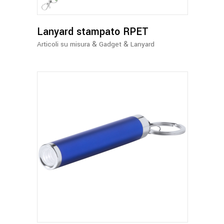
Lanyard stampato RPET
&
&
Articoli su misura
Gadget
Lanyard
Questo
prodotto
ha
più
varianti.
Le