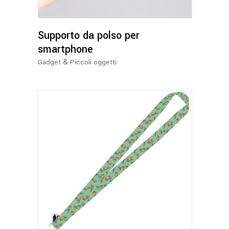
Le
opzioni
possono
Supporto da polso per
essere
smartphone
scelte
&
Gadget
Piccoli oggetti
nella
pagina
del
prodotto