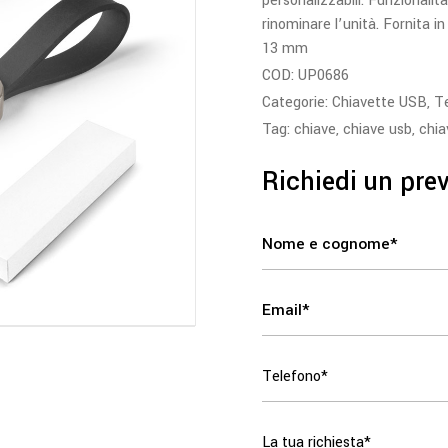
personalizzabili. Funzionalità
rinominare l’unità. Fornita i
13 mm
COD:
UP0686
Categorie:
Chiavette USB
,
T
Tag:
chiave
,
chiave usb
,
chia
Richiedi un pre