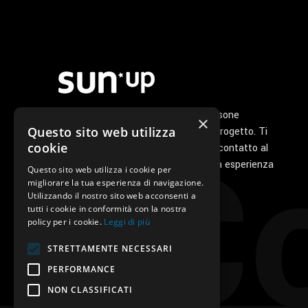
Noi di Sunup siamo un gruppo di persone
×
Co
Questo sito web utilizza
appassionate che ha a cuore il tuo progetto. Ti
cookie
seguiamo personalmente dal primo contatto al
servizio di post vendita perché la tua esperienza
Questo sito web utilizza i cookie per
con noi sia unica e speciale.
migliorare la tua esperienza di navigazione.
Utilizzando il nostro sito web acconsenti a
tutti i cookie in conformità con la nostra
policy per i cookie.
Leggi di più
STRETTAMENTE NECESSARI
PERFORMANCE
NON CLASSIFICATI