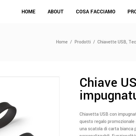
HOME
ABOUT
COSA FACCIAMO
PR
,
Home
/
Prodotti
/
Chiavette USB
Tec
Chiave U
impugnatu
Chiavetta USB con impugnatur
questo regalo promozionale c
una scatola di carta bianca per