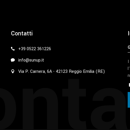
Contatti
I
+39 0522 361226
nta
info@sunup.it
I
l
Via P. Carnera, 6A - 42123 Reggio Emilia (RE)
n