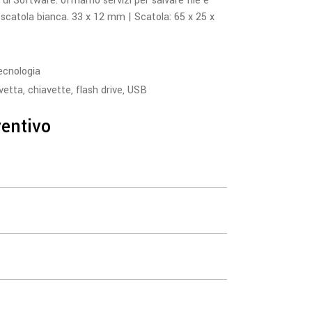
 di Software: offriamo servizi per salvare file e
n scatola bianca. 33 x 12 mm | Scatola: 65 x 25 x
ecnologia
vetta
,
chiavette
,
flash drive
,
USB
ventivo