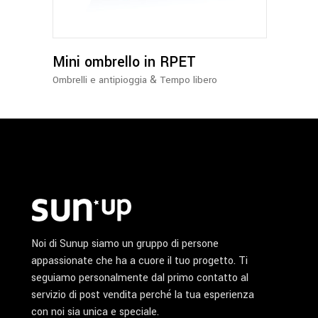
varianti.
Le
opzioni
possono
Mini ombrello in RPET
essere
&
Ombrelli e antipioggia
Tempo libero
scelte
nella
pagina
del
prodotto
Noi di Sunup siamo un gruppo di persone
appassionate che ha a cuore il tuo progetto. Ti
seguiamo personalmente dal primo contatto al
servizio di post vendita perché la tua esperienza
con noi sia unica e speciale.