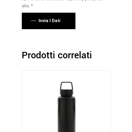
sito. *
Invia I Dati
Prodotti correlati
Questo
prodotto