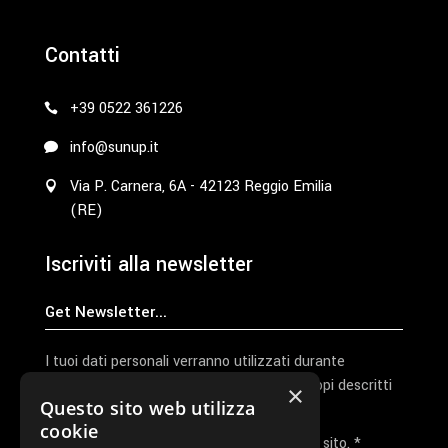
Contatti
+39 0522 361226
info@sunup.it
Via P. Carnera, 6A - 42123 Reggio Emilia
(RE)
Iscriviti alla newsletter
I tuoi dati personali verranno utilizzati durante
l'elaborazione della richiesta e per altri scopi descritti
×
Questo sito web utilizza
nella nostra
privacy policy
cookie
Ho letto e accetto la privacy policy del sito. *