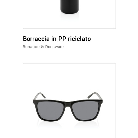
ha
più
varianti.
Le
opzioni
possono
Borraccia in PP riciclato
essere
&
Borracce
Drinkware
scelte
nella
pagina
del
prodotto