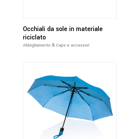
Occhiali da sole in materiale
riciclato
&
Abbigliamento
Caps e accessori
Questo
prodotto
ha
più