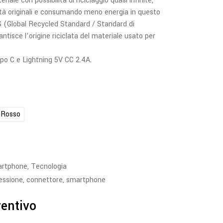
riale con possibilità di riciclaggio quasi infinite,
età originali e consumando meno energia in questo
S (Global Recycled Standard / Standard di
antisce l’origine riciclata del materiale usato per
po C e Lightning 5V CC 2.4A.
Rosso
artphone
,
Tecnologia
essione
,
connettore
,
smartphone
ventivo