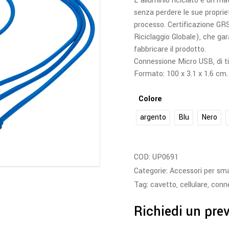
L’alluminio riciclato è un mate
senza perdere le sue propri
processo. Certificazione GR
Riciclaggio Globale), che gar
fabbricare il prodotto.
Connessione Micro USB, di ti
Formato: 100 x 3.1 x 1.6 cm.
Colore
argento
Blu
Nero
COD:
UP0691
Categorie:
Accessori per sm
Tag:
cavetto
,
cellulare
,
conn
Richiedi un pre