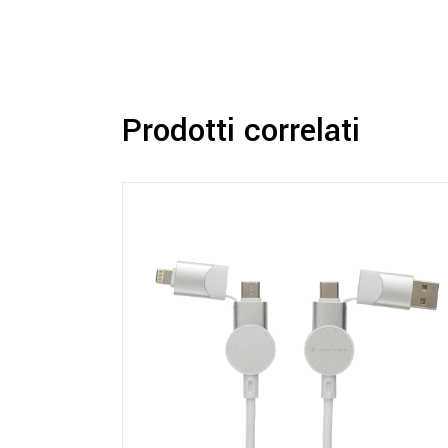
Prodotti correlati
Questo
prodotto
ha
più