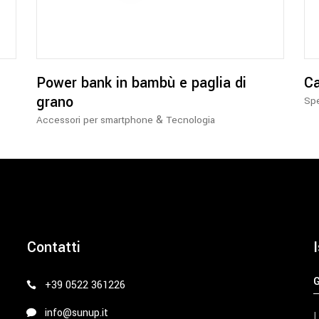
Power bank in bambù e paglia di
Ca
grano
Sp
&
Accessori per smartphone
Tecnologia
Contatti
I
+39 0522 361226
info@sunup.it
I