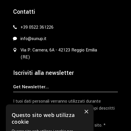
Contatti
+39 0522 361226
info@sunup.it
Via P. Carnera, 6A - 42123 Reggio Emilia
(RE)
Iscriviti alla newsletter
I tuoi dati personali verranno utilizzati durante
l'elaborazione della richiesta e per altri scopi descritti
×
Questo sito web utilizza
nella nostra
privacy policy
cookie
Ho letto e accetto la privacy policy del sito. *
Questo sito web utilizza i cookie per