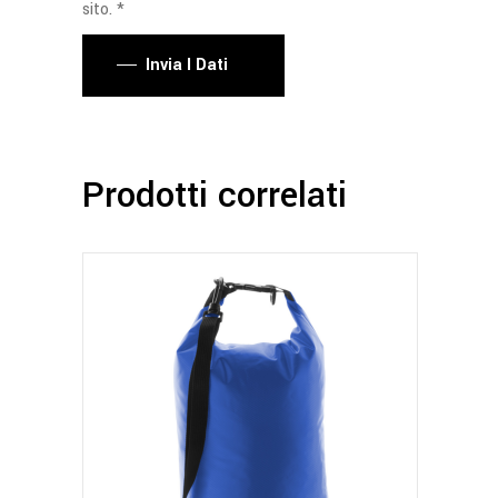
sito. *
Invia I Dati
Prodotti correlati
Questo
prodotto
ha