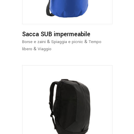
più
varianti.
Le
opzioni
possono
Sacca SUB impermeabile
essere
&
&
Borse e zaini
Spiaggia e picnic
Tempo
scelte
&
libero
Viaggio
nella
pagina
del
prodotto