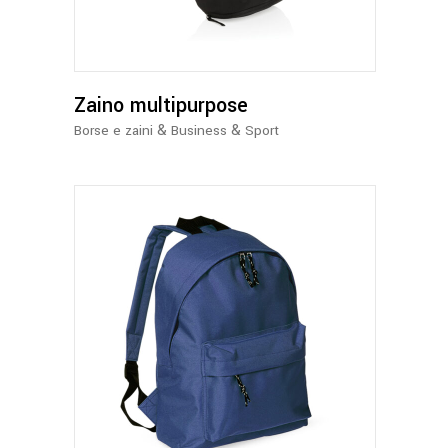
Zaino multipurpose
&
&
Borse e zaini
Business
Sport
Questo
prodotto
ha
più
varianti.