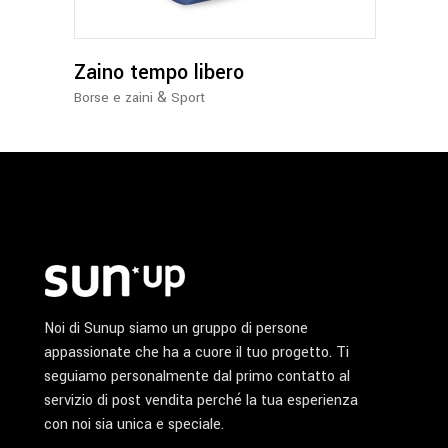
Le
opzioni
possono
Zaino tempo libero
essere
&
Borse e zaini
Sport
scelte
nella
pagina
del
prodotto
Noi di Sunup siamo un gruppo di persone
appassionate che ha a cuore il tuo progetto. Ti
seguiamo personalmente dal primo contatto al
servizio di post vendita perché la tua esperienza
con noi sia unica e speciale.