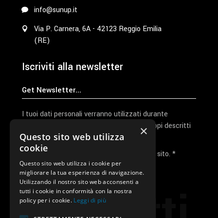
info@sunup.it
Via P. Carnera, 6A - 42123 Reggio Emilia
(RE)
Iscriviti alla newsletter
I tuoi dati personali verranno utilizzati durante
l'elaborazione della richiesta e per altri scopi descritti
×
Questo sito web utilizza
nella nostra
privacy policy
cookie
Ho letto e accetto la privacy policy del sito. *
Questo sito web utilizza i cookie per
migliorare la tua esperienza di navigazione.
Invia I Dati
Utilizzando il nostro sito web acconsenti a
Contatti
tutti i cookie in conformità con la nostra
policy per i cookie.
Leggi di più