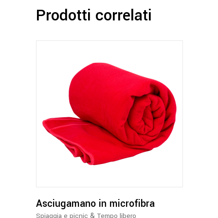
Prodotti correlati
Questo
prodotto
ha
più
varianti.
Le
opzioni
possono
Asciugamano in microfibra
essere
&
Spiaggia e picnic
Tempo libero