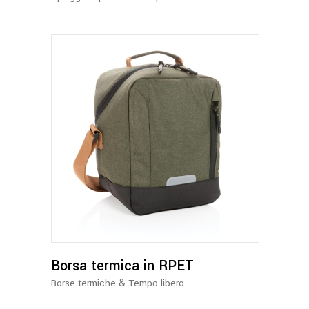
scelte
nella
pagina
del
prodotto
Questo
prodotto
ha
più
varianti.
Le
opzioni
possono
Borsa termica in RPET
essere
&
Borse termiche
Tempo libero
scelte