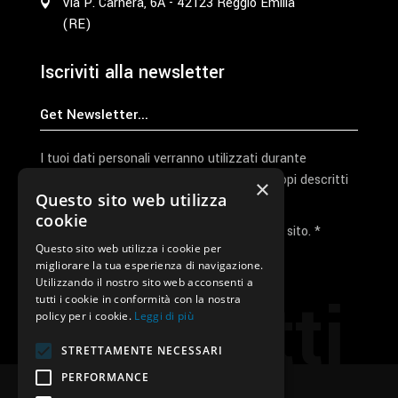
Via P. Carnera, 6A - 42123 Reggio Emilia
(RE)
Iscriviti alla newsletter
I tuoi dati personali verranno utilizzati durante
l'elaborazione della richiesta e per altri scopi descritti
×
Questo sito web utilizza
nella nostra
privacy policy
cookie
Ho letto e accetto la privacy policy del sito. *
Questo sito web utilizza i cookie per
migliorare la tua esperienza di navigazione.
Invia I Dati
Utilizzando il nostro sito web acconsenti a
Contatti
tutti i cookie in conformità con la nostra
policy per i cookie.
Leggi di più
STRETTAMENTE NECESSARI
PERFORMANCE