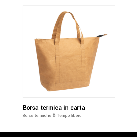
nella
pagina
del
prodotto
Borsa termica in carta
&
Borse termiche
Tempo libero