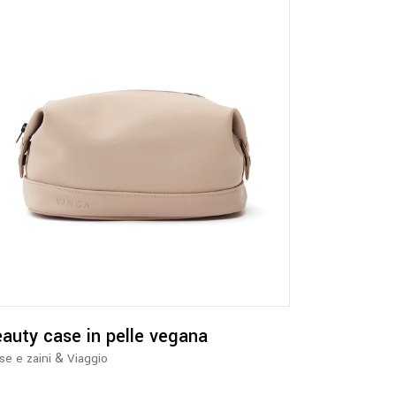
Questo
prodotto
ha
più
varianti.
Le
opzioni
possono
essere
auty case in pelle vegana
scelte
&
se e zaini
Viaggio
nella
pagina