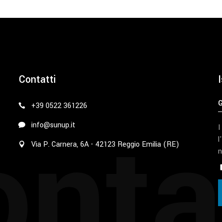
Contatti
I
+39 0522 361226
nta
info@sunup.it
I
l
Via P. Carnera, 6A - 42123 Reggio Emilia (RE)
n