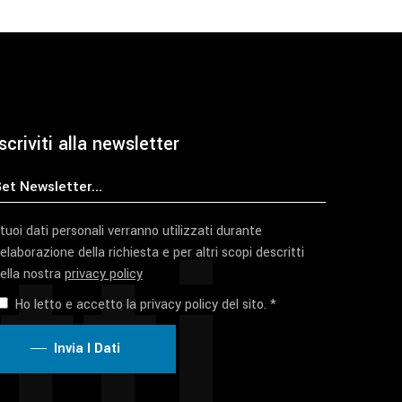
del
prodotto
scriviti alla newsletter
tti
 tuoi dati personali verranno utilizzati durante
'elaborazione della richiesta e per altri scopi descritti
ella nostra
privacy policy
Ho letto e accetto la privacy policy del sito. *
Invia I Dati