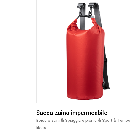
Questo
prodotto
ha
più
varianti.
Le
opzioni
possono
essere
Sacca zaino impermeabile
scelte
&
&
&
Borse e zaini
Spiaggia e picnic
Sport
Tempo
nella
libero
pagina