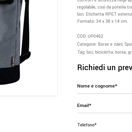
comfort e sicurezza negli sp
regolabile, così da poterla 
bici. Etichetta RPET esterna
Formato: 34 x 38 x 14 cm.
COD:
UP0462
Categorie:
Borse e zaini
,
Spo
Tag:
bici
,
bicicletta
,
borsa
,
g
Richiedi un pre