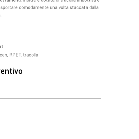
ostamenti. Inoltre è dotata di tracolla imbottita e
trasportare comodamente una volta staccata dalla
.
rt
reen
,
RPET
,
tracolla
ventivo