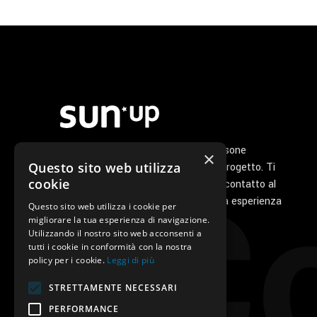
del
prodotto
Noi di Sunup siamo un gruppo di persone
×
Co
Questo sito web utilizza
appassionate che ha a cuore il tuo progetto. Ti
cookie
seguiamo personalmente dal primo contatto al
servizio di post vendita perché la tua esperienza
Questo sito web utilizza i cookie per
con noi sia unica e speciale.
migliorare la tua esperienza di navigazione.
Utilizzando il nostro sito web acconsenti a
tutti i cookie in conformità con la nostra
policy per i cookie.
Leggi di più
STRETTAMENTE NECESSARI
PERFORMANCE