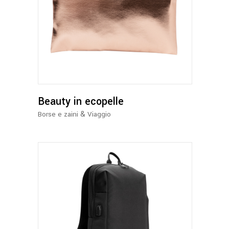
Questo
prodotto
ha
più
varianti.
Le
opzioni
possono
Beauty in ecopelle
essere
&
Borse e zaini
Viaggio
scelte
nella
pagina
del
prodotto