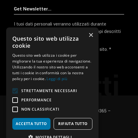
I tuoi dati personali verranno utilizzati durante
l'elaborazione della richiesta e per altri scopi descritti
×
Questo sito web utilizza
nella nostra
privacy policy
cookie
Ho letto e accetto la privacy policy del sito. *
Questo sito web utilizza i cookie per
migliorare la tua esperienza di navigazione.
Invia I Dati
Utilizzando il nostro sito web acconsenti a
Contatti
tutti i cookie in conformità con la nostra
policy per i cookie.
Leggi di più
STRETTAMENTE NECESSARI
PERFORMANCE
NON CLASSIFICATI
SUNUP S.r.l. – P.Iva e C.F.: 03496530365 –
Privacy policy
–
Cookies policy
ACCETTA TUTTO
RIFIUTA TUTTO
fb
in
ig
MOSTRA DETTAGLI