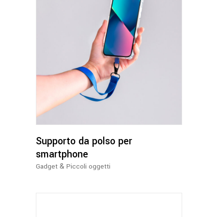
Questo
prodotto
ha
più
varianti.
Le
opzioni
possono
Supporto da polso per
essere
smartphone
scelte
&
Gadget
Piccoli oggetti
nella
pagina
del
prodotto