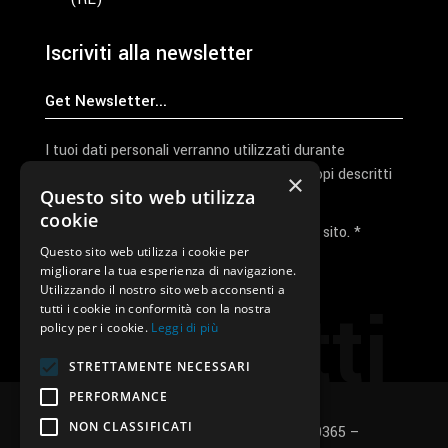
Iscriviti alla newsletter
I tuoi dati personali verranno utilizzati durante
l'elaborazione della richiesta e per altri scopi descritti
×
Questo sito web utilizza
nella nostra
privacy policy
cookie
Ho letto e accetto la privacy policy del sito. *
Questo sito web utilizza i cookie per
migliorare la tua esperienza di navigazione.
Invia I Dati
Utilizzando il nostro sito web acconsenti a
Contatti
tutti i cookie in conformità con la nostra
policy per i cookie.
Leggi di più
STRETTAMENTE NECESSARI
PERFORMANCE
NON CLASSIFICATI
SUNUP S.r.l. – P.Iva e C.F.: 03496530365 –