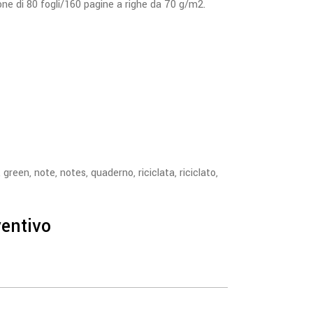
spone di 80 fogli/160 pagine a righe da 70 g/m2.
,
green
,
note
,
notes
,
quaderno
,
riciclata
,
riciclato
,
ventivo