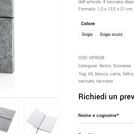
dell’articolo. Il taccuino di
Formato: 1,2 x 13,5 x 21 cm.
Colore
Grigio
Grigio scuro
COD:
UP0028
Categorie:
Notes
,
Scrivania
Tag:
A5
,
blocco
,
carta
,
feltro
taccuini
,
taccuino
Richiedi un pre