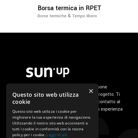
essere
Borsa termica in RPET
scelte
&
Borse termiche
Tempo libero
nella
pagina
del
prodotto
Noi di Sunup siamo un gruppo di persone
×
Questo sito web utilizza
appassionate che ha a cuore il tuo progetto. Ti
cookie
seguiamo personalmente dal primo contatto al
servizio di post vendita perché la tua esperienza
Questo sito web utilizza i cookie per
con noi sia unica e speciale.
migliorare la tua esperienza di navigazione.
Utilizzando il nostro sito web acconsenti a
tutti i cookie in conformità con la nostra
policy per i cookie.
Leggi di più