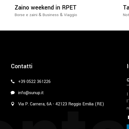
Zaino weekend in RPET
Ta
&
&
Borse e zaini
Business
Viaggio
No
Contatti
I
+39 0522 361226
info@sunup.it
I
l
Via P. Carnera, 6A - 42123 Reggio Emilia (RE)
n