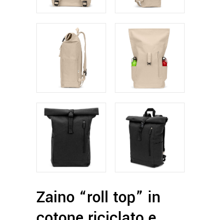
Zaino “roll top” in
cotone riciclato e