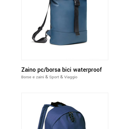
Questo
prodotto
ha
più
varianti.
Le
opzioni
possono
Zaino pc/borsa bici waterproof
essere
&
&
Borse e zaini
Sport
Viaggio
scelte
nella
pagina
del
prodotto