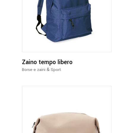
Questo
prodotto
ha
più
varianti.
Le
opzioni
possono
Zaino tempo libero
essere
&
Borse e zaini
Sport
scelte
nella
pagina
del
prodotto