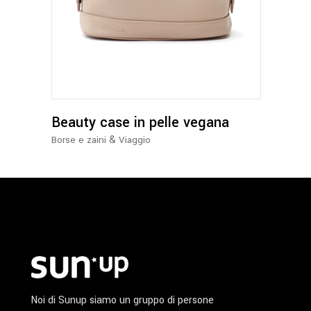
Questo
prodotto
ha
più
varianti.
Le
opzioni
possono
Beauty case in pelle vegana
essere
&
Borse e zaini
Viaggio
scelte
nella
pagina
del
prodotto
Noi di Sunup siamo un gruppo di persone