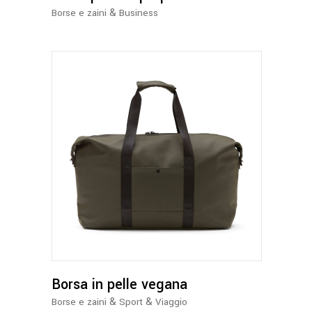
&
Borse e zaini
Business
Questo
prodotto
ha
più
varianti.
Le
opzioni
possono
Borsa in pelle vegana
essere
&
&
Borse e zaini
Sport
Viaggio