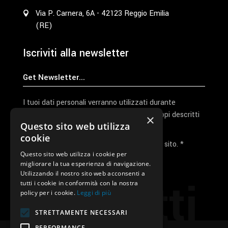
Via P. Carnera, 6A - 42123 Reggio Emilia
(RE)
Iscriviti alla newsletter
I tuoi dati personali verranno utilizzati durante
l'elaborazione della richiesta e per altri scopi descritti
×
Questo sito web utilizza
nella nostra
privacy policy
cookie
Ho letto e accetto la privacy policy del sito. *
Questo sito web utilizza i cookie per
migliorare la tua esperienza di navigazione.
Invia I Dati
Utilizzando il nostro sito web acconsenti a
Contatti
tutti i cookie in conformità con la nostra
policy per i cookie.
Leggi di più
STRETTAMENTE NECESSARI
PERFORMANCE