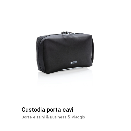
scelte
nella
pagina
del
prodotto
Custodia porta cavi
&
&
Borse e zaini
Business
Viaggio