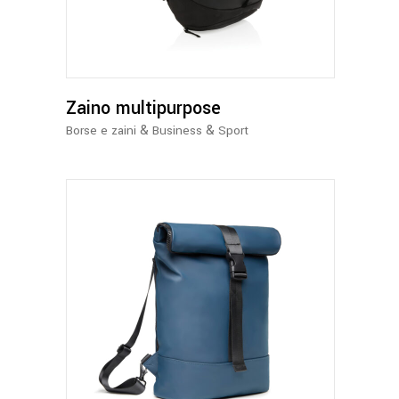
Zaino multipurpose
&
&
Borse e zaini
Business
Sport
Questo
prodotto
ha
più