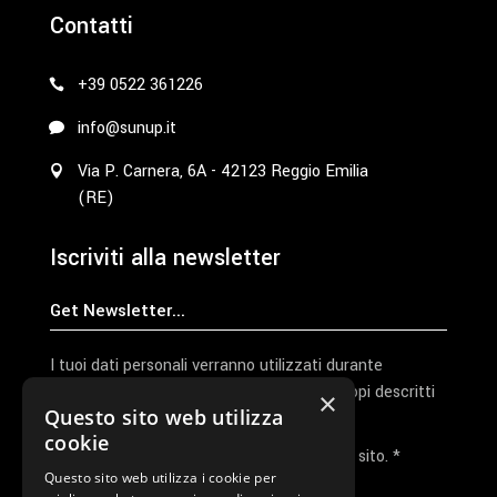
Contatti
+39 0522 361226
info@sunup.it
Via P. Carnera, 6A - 42123 Reggio Emilia
(RE)
Iscriviti alla newsletter
I tuoi dati personali verranno utilizzati durante
l'elaborazione della richiesta e per altri scopi descritti
×
Questo sito web utilizza
nella nostra
privacy policy
cookie
Ho letto e accetto la privacy policy del sito. *
Questo sito web utilizza i cookie per