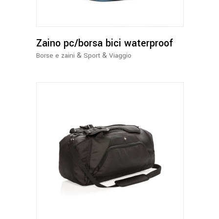
varianti.
Le
opzioni
possono
Zaino pc/borsa bici waterproof
essere
&
&
Borse e zaini
Sport
Viaggio
scelte
nella
pagina
del
prodotto