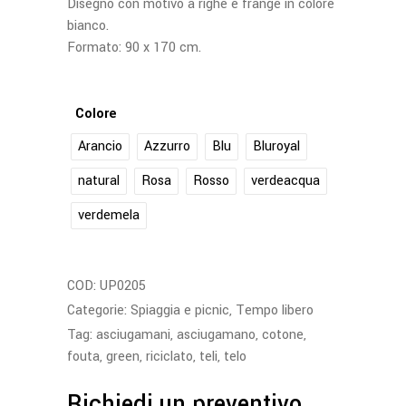
Disegno con motivo a righe e frange in colore
bianco.
Formato: 90 x 170 cm.
Colore
Arancio
Azzurro
Blu
Bluroyal
natural
Rosa
Rosso
verdeacqua
verdemela
COD:
UP0205
Categorie:
Spiaggia e picnic
,
Tempo libero
Tag:
asciugamani
,
asciugamano
,
cotone
,
fouta
,
green
,
riciclato
,
teli
,
telo
Richiedi un preventivo