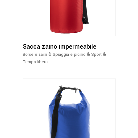
prodotto
ha
più
varianti.
Le
opzioni
possono
Sacca zaino impermeabile
essere
&
&
&
Borse e zaini
Spiaggia e picnic
Sport
scelte
Tempo libero
nella
pagina
del
prodotto
Questo
prodotto