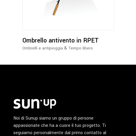
ha
più
varianti.
Le
opzioni
possono
Ombrello antivento in RPET
essere
&
Ombrelli e antipioggia
Tempo libero
scelte
nella
pagina
del
prodotto
Noi di Sunup siamo un gruppo di persone
appassionate che ha a cuore il tuo progetto. Ti
seguiamo personalmente dal primo contatto al