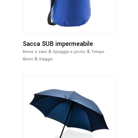
ha
più
varianti.
Le
opzioni
possono
Sacca SUB impermeabile
essere
&
&
Borse e zaini
Spiaggia e picnic
Tempo
scelte
&
libero
Viaggio
nella
pagina
del
prodotto
Questo
prodotto