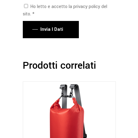
Ho letto e accetto la privacy policy del
sito. *
Invia I Dati
Prodotti correlati
Questo