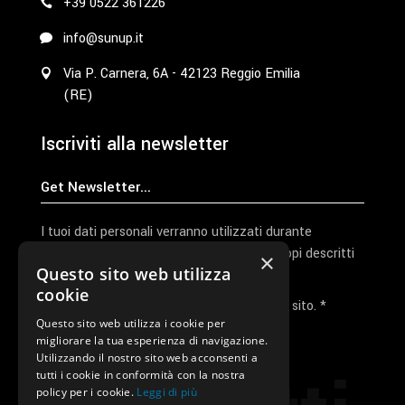
+39 0522 361226
info@sunup.it
Via P. Carnera, 6A - 42123 Reggio Emilia
(RE)
Iscriviti alla newsletter
I tuoi dati personali verranno utilizzati durante
l'elaborazione della richiesta e per altri scopi descritti
×
Questo sito web utilizza
nella nostra
privacy policy
cookie
Ho letto e accetto la privacy policy del sito. *
Questo sito web utilizza i cookie per
migliorare la tua esperienza di navigazione.
Invia I Dati
Utilizzando il nostro sito web acconsenti a
tutti i cookie in conformità con la nostra
policy per i cookie.
Leggi di più