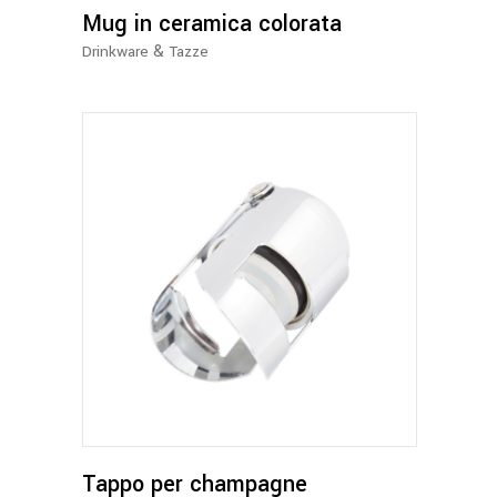
possono
Mug in ceramica colorata
essere
&
Drinkware
Tazze
scelte
nella
pagina
del
prodotto
Tappo per champagne