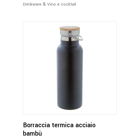
&
Drinkware
Vino e cocktail
Questo
prodotto
ha
più
varianti.
Le
opzioni
possono
Borraccia termica acciaio
essere
bambù
scelte