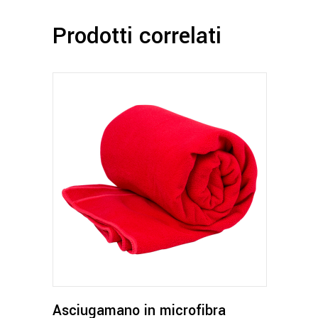
Prodotti correlati
Questo
prodotto
ha
più
varianti.
Le
opzioni
possono
Asciugamano in microfibra