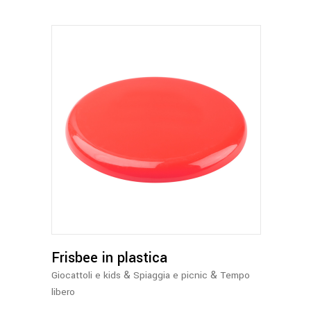
Questo
prodotto
ha
più
varianti.
Le
opzioni
possono
Frisbee in plastica
essere
&
&
Giocattoli e kids
Spiaggia e picnic
Tempo
scelte
libero
nella