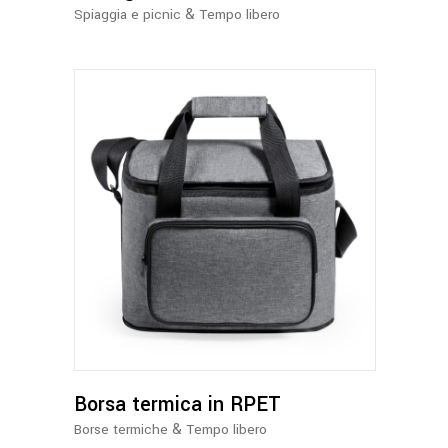
essere
&
Spiaggia e picnic
Tempo libero
scelte
nella
pagina
del
prodotto
Borsa termica in RPET
&
Borse termiche
Tempo libero