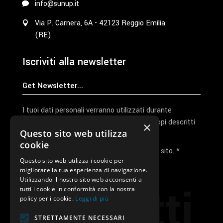
info@sunup.it
Via P. Carnera, 6A - 42123 Reggio Emilia
(RE)
Iscriviti alla newsletter
I tuoi dati personali verranno utilizzati durante
l'elaborazione della richiesta e per altri scopi descritti
×
Questo sito web utilizza
nella nostra
privacy policy
cookie
Ho letto e accetto la privacy policy del sito. *
Questo sito web utilizza i cookie per
migliorare la tua esperienza di navigazione.
Invia I Dati
Utilizzando il nostro sito web acconsenti a
Contatti
tutti i cookie in conformità con la nostra
policy per i cookie.
Leggi di più
STRETTAMENTE NECESSARI