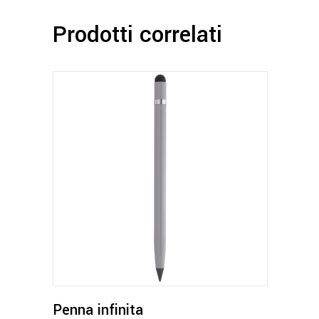
Prodotti correlati
Questo
prodotto
ha
più
varianti.
Le
opzioni
possono
Penna infinita