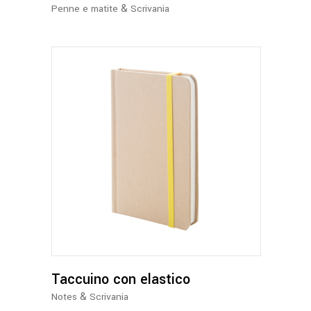
essere
&
Penne e matite
Scrivania
scelte
nella
pagina
del
prodotto
Questo
prodotto
ha
più
varianti.
Le
opzioni
possono
Taccuino con elastico
essere
&
Notes
Scrivania
scelte