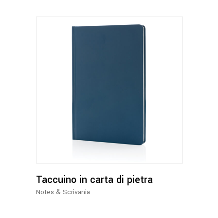
nella
pagina
del
prodotto
Questo
prodotto
ha
più
varianti.
Le
opzioni
possono
Taccuino in carta di pietra
essere
&
Notes
Scrivania
scelte
nella