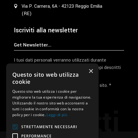
Via P. Carnera, 6A - 42123 Reggio Emilia
(RE)
Iscriviti alla newsletter
I tuoi dati personali verranno utilizzati durante
l'elaborazione della richiesta e per altri scopi descritti
×
Questo sito web utilizza
nella nostra
privacy policy
cookie
Ho letto e accetto la privacy policy del sito. *
Questo sito web utilizza i cookie per
migliorare la tua esperienza di navigazione.
Invia I Dati
Utilizzando il nostro sito web acconsenti a
Contatti
tutti i cookie in conformità con la nostra
policy per i cookie.
Leggi di più
STRETTAMENTE NECESSARI
PERFORMANCE