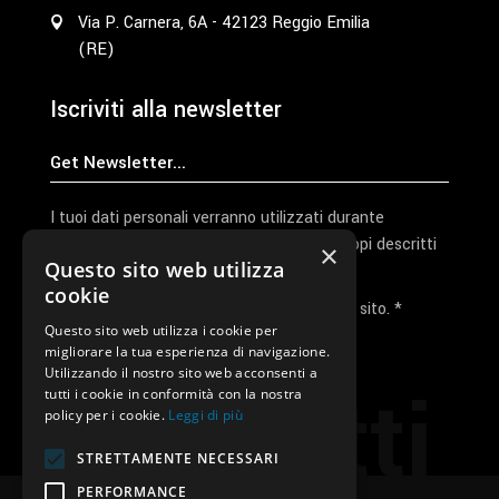
Via P. Carnera, 6A - 42123 Reggio Emilia
(RE)
Iscriviti alla newsletter
I tuoi dati personali verranno utilizzati durante
l'elaborazione della richiesta e per altri scopi descritti
×
Questo sito web utilizza
nella nostra
privacy policy
cookie
Ho letto e accetto la privacy policy del sito. *
Questo sito web utilizza i cookie per
migliorare la tua esperienza di navigazione.
Invia I Dati
Utilizzando il nostro sito web acconsenti a
Contatti
tutti i cookie in conformità con la nostra
policy per i cookie.
Leggi di più
STRETTAMENTE NECESSARI
PERFORMANCE