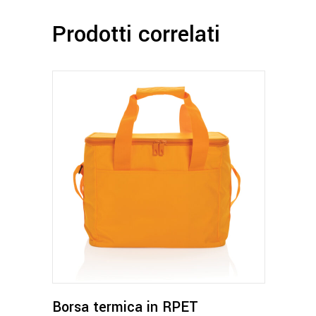
Prodotti correlati
Questo
prodotto
ha
più
varianti.
Le
opzioni
possono
Borsa termica in RPET