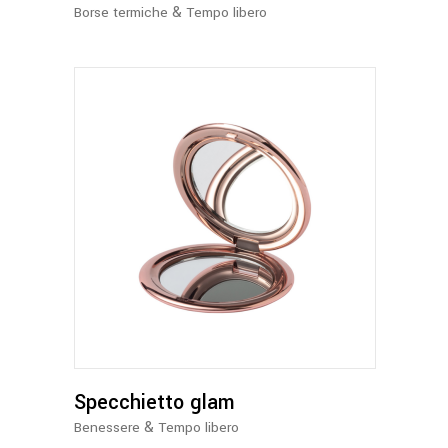
essere
&
Borse termiche
Tempo libero
scelte
nella
pagina
del
prodotto
Questo
prodotto
ha
più
varianti.
Le
opzioni
possono
Specchietto glam
essere
&
Benessere
Tempo libero
scelte