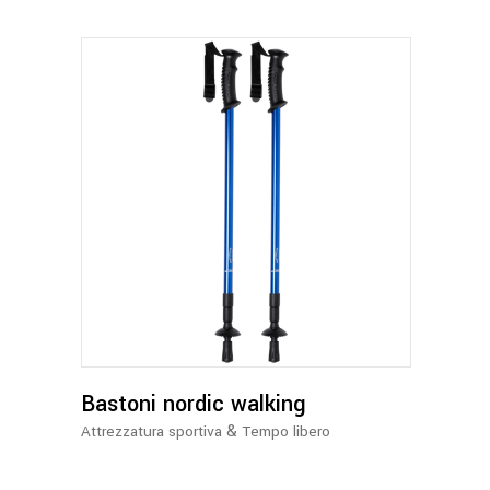
nella
pagina
del
prodotto
Questo
prodotto
ha
più
varianti.
Le
opzioni
possono
Bastoni nordic walking
essere
&
Attrezzatura sportiva
Tempo libero
scelte
nella