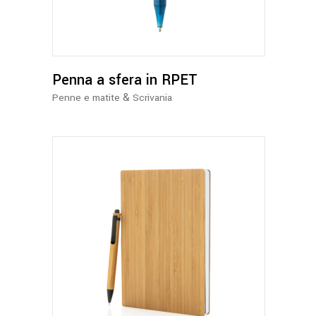
più
varianti.
Le
opzioni
possono
Penna a sfera in RPET
essere
&
Penne e matite
Scrivania
scelte
nella
pagina
del
prodotto