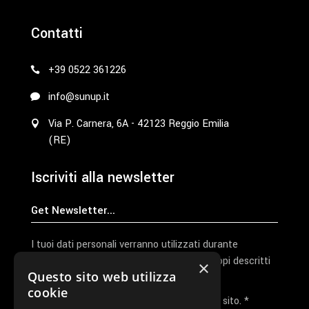
Contatti
+39 0522 361226
info@sunup.it
Via P. Carnera, 6A - 42123 Reggio Emilia
(RE)
Iscriviti alla newsletter
I tuoi dati personali verranno utilizzati durante
l'elaborazione della richiesta e per altri scopi descritti
×
Questo sito web utilizza
nella nostra
privacy policy
cookie
Ho letto e accetto la privacy policy del sito. *