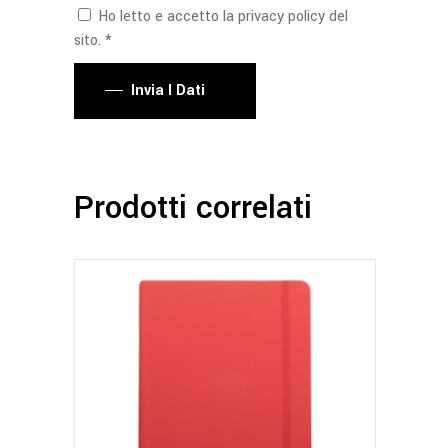
Ho letto e accetto la privacy policy del
sito. *
Invia I Dati
Prodotti correlati
Questo
prodotto