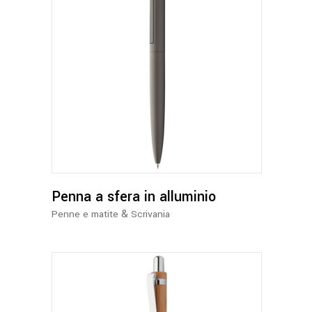
prodotto
Questo
prodotto
ha
più
varianti.
Le
opzioni
possono
Penna a sfera in alluminio
essere
&
Penne e matite
Scrivania
scelte
nella
pagina
del
prodotto