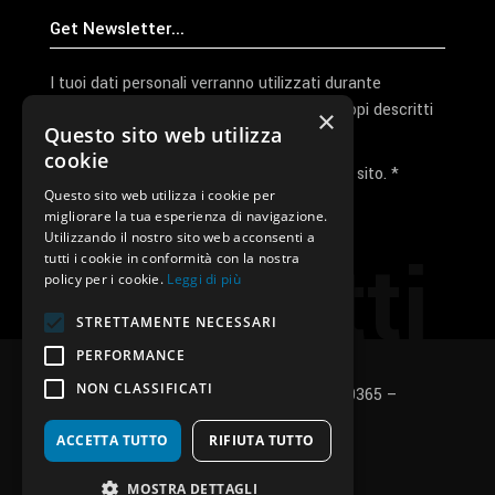
I tuoi dati personali verranno utilizzati durante
l'elaborazione della richiesta e per altri scopi descritti
×
Questo sito web utilizza
nella nostra
privacy policy
cookie
Ho letto e accetto la privacy policy del sito. *
Questo sito web utilizza i cookie per
migliorare la tua esperienza di navigazione.
Invia I Dati
Utilizzando il nostro sito web acconsenti a
Contatti
tutti i cookie in conformità con la nostra
policy per i cookie.
Leggi di più
STRETTAMENTE NECESSARI
PERFORMANCE
NON CLASSIFICATI
SUNUP S.r.l. – P.Iva e C.F.: 03496530365 –
Privacy policy
–
Cookies policy
ACCETTA TUTTO
RIFIUTA TUTTO
fb
in
ig
MOSTRA DETTAGLI