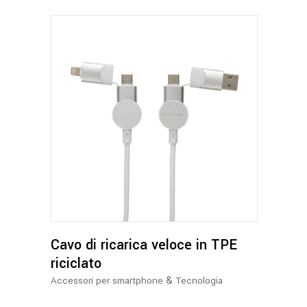
pagina
del
prodotto
Questo
prodotto
ha
più
varianti.
Le
opzioni
possono
Cavo di ricarica veloce in TPE
essere
riciclato
scelte
&
Accessori per smartphone
Tecnologia
nella
pagina