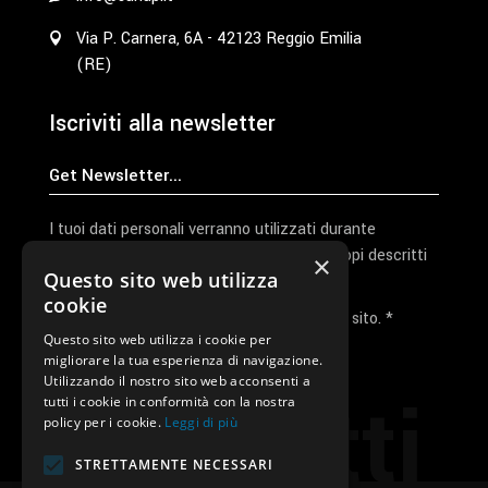
Via P. Carnera, 6A - 42123 Reggio Emilia
(RE)
Iscriviti alla newsletter
I tuoi dati personali verranno utilizzati durante
l'elaborazione della richiesta e per altri scopi descritti
×
Questo sito web utilizza
nella nostra
privacy policy
cookie
Ho letto e accetto la privacy policy del sito. *
Questo sito web utilizza i cookie per
migliorare la tua esperienza di navigazione.
Invia I Dati
Utilizzando il nostro sito web acconsenti a
Contatti
tutti i cookie in conformità con la nostra
policy per i cookie.
Leggi di più
STRETTAMENTE NECESSARI