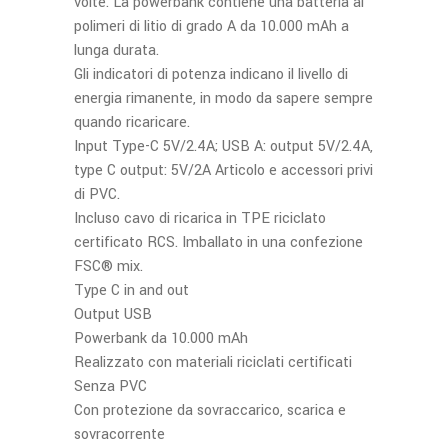
volte. La powerbank contiene una batteria ai
polimeri di litio di grado A da 10.000 mAh a
lunga durata.
Gli indicatori di potenza indicano il livello di
energia rimanente, in modo da sapere sempre
quando ricaricare.
Input Type-C 5V/2.4A; USB A: output 5V/2.4A,
type C output: 5V/2A Articolo e accessori privi
di PVC.
Incluso cavo di ricarica in TPE riciclato
certificato RCS. Imballato in una confezione
FSC® mix.
Type C in and out
Output USB
Powerbank da 10.000 mAh
Realizzato con materiali riciclati certificati
Senza PVC
Con protezione da sovraccarico, scarica e
sovracorrente