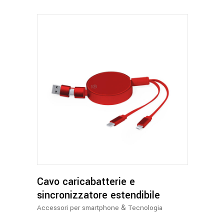
Questo
prodotto
ha
più
varianti.
Le
opzioni
possono
Cavo caricabatterie e
essere
sincronizzatore estendibile
scelte
&
Accessori per smartphone
Tecnologia
nella