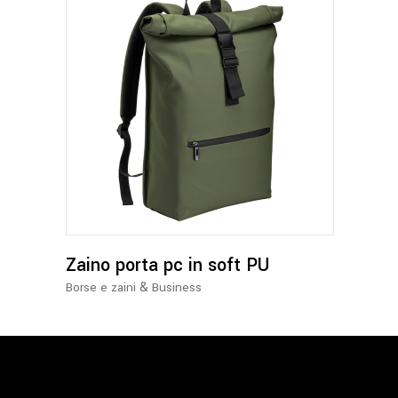
Questo
prodotto
ha
più
varianti.
Le
opzioni
possono
Zaino porta pc in soft PU
essere
&
Borse e zaini
Business
scelte
nella
pagina
del
prodotto