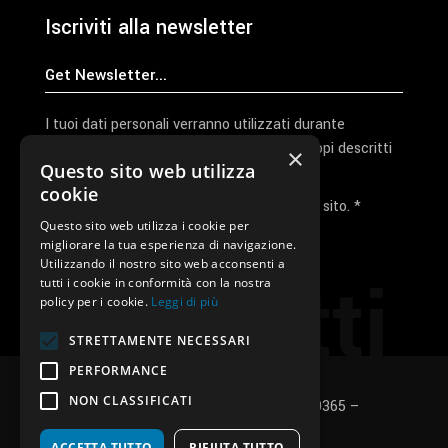
Iscriviti alla newsletter
I tuoi dati personali verranno utilizzati durante
l'elaborazione della richiesta e per altri scopi descritti
×
Questo sito web utilizza
nella nostra
privacy policy
cookie
Ho letto e accetto la privacy policy del sito. *
Questo sito web utilizza i cookie per
migliorare la tua esperienza di navigazione.
Invia I Dati
Utilizzando il nostro sito web acconsenti a
Contatti
tutti i cookie in conformità con la nostra
policy per i cookie.
Leggi di più
STRETTAMENTE NECESSARI
PERFORMANCE
NON CLASSIFICATI
SUNUP S.r.l. – P.Iva e C.F.: 03496530365 –
Privacy policy
–
Cookies policy
ACCETTA TUTTO
RIFIUTA TUTTO